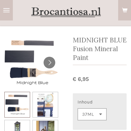
Ga
direct
naar
de
hoofdinhoud
MIDNIGHT BLUE
Fusion Mineral
Paint
€ 6,95
Inhoud