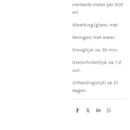
vierkante meter per 500
ml
Afwerking/glans: mat
Reinigen: met water.
Droogtijd: ca. 30 min.
Overschildertijd: ca. 1-2
uur.
Uithardingstijd: ca. 21
dagen.
D
D
S
D
e
e
h
e
l
e
a
l
e
l
r
e