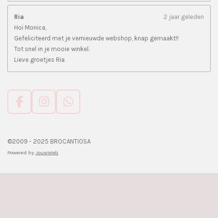
Ria
2 jaar geleden
Hoi Monica,
Gefeliciteerd met je vernieuwde webshop, knap gemaakt!!
Tot snel in je mooie winkel.
Lieve groetjes Ria
F
I
W
a
n
h
c
s
a
e
t
t
©2009 - 2025 BROCANTIOSA
b
a
s
Powered by
JouwWeb
o
g
A
o
r
p
k
a
p
m