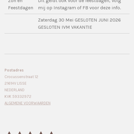
Zon en
Dit geldt ook voor de feestdagen, Volg
Feestdagen
mij op Instagram of FB voor deze info.
Zaterdag 30 Mei GESLOTEN JUNI 2026
GESLOTEN IVM VAKANTIE
Postadres
Crocussenstraat 12
2161HV LISSE
NEDERLAND
KVK 59332972
ALGEMENE VOORWAARDEN
S