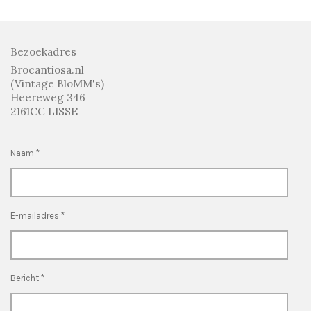
n
e
n
Bezoekadres
Brocantiosa.nl
(Vintage BloMM's)
Heereweg 346
2161CC LISSE
Naam *
E-mailadres *
Bericht *