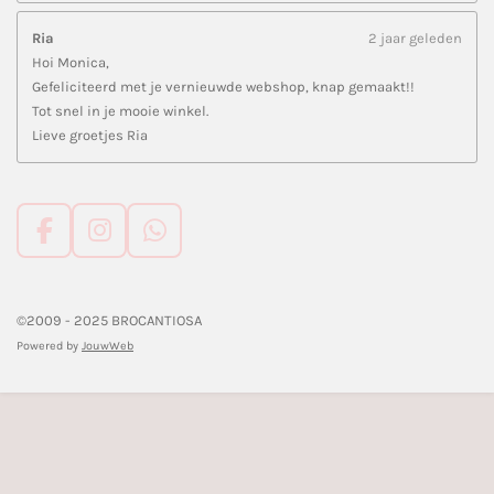
Ria
2 jaar geleden
Hoi Monica,
Gefeliciteerd met je vernieuwde webshop, knap gemaakt!!
Tot snel in je mooie winkel.
Lieve groetjes Ria
F
I
W
a
n
h
c
s
a
e
t
t
©2009 - 2025 BROCANTIOSA
b
a
s
Powered by
JouwWeb
o
g
A
o
r
p
k
a
p
m