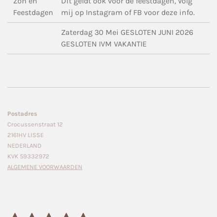
Zon en
Dit geldt ook voor de feestdagen, Volg
Feestdagen
mij op Instagram of FB voor deze info.
Zaterdag 30 Mei GESLOTEN JUNI 2026
GESLOTEN IVM VAKANTIE
Postadres
Crocussenstraat 12
2161HV LISSE
NEDERLAND
KVK 59332972
ALGEMENE VOORWAARDEN
S