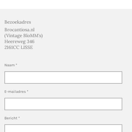
n
e
n
Bezoekadres
Brocantiosa.nl
(Vintage BloMM's)
Heereweg 346
2161CC LISSE
Naam *
E-mailadres *
Bericht *