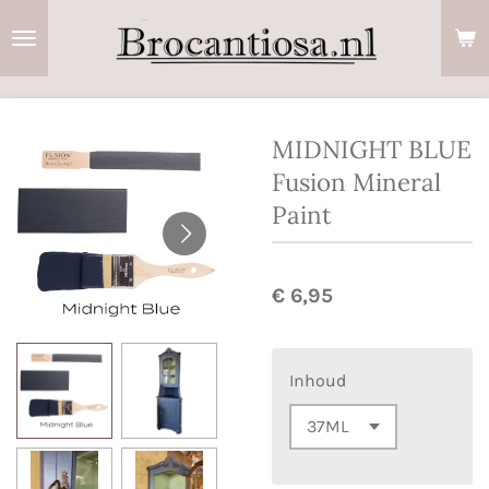
Ga
direct
naar
de
hoofdinhoud
MIDNIGHT BLUE
Fusion Mineral
Paint
€ 6,95
Inhoud