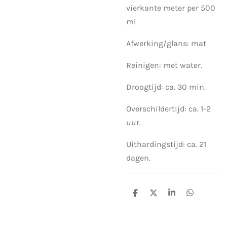
vierkante meter per 500
ml
Afwerking/glans: mat
Reinigen: met water.
Droogtijd: ca. 30 min.
Overschildertijd: ca. 1-2
uur.
Uithardingstijd: ca. 21
dagen.
D
D
S
D
e
e
h
e
l
e
a
l
e
l
r
e