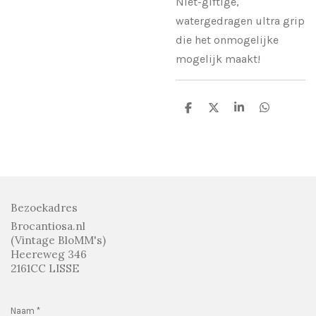
Niet-giftige,
watergedragen ultra grip
die het onmogelijke
mogelijk maakt!
D
D
S
D
e
e
h
e
l
e
a
l
e
l
r
e
n
e
n
Bezoekadres
Brocantiosa.nl
(Vintage BloMM's)
Heereweg 346
2161CC LISSE
Naam *