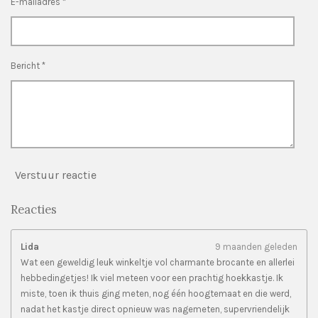
n
n
n
n
E-mailadres *
r
r
e
n
Bericht *
Verstuur reactie
Reacties
Lida
9 maanden geleden
Wat een geweldig leuk winkeltje vol charmante brocante en allerlei
hebbedingetjes! Ik viel meteen voor een prachtig hoekkastje. Ik
miste, toen ik thuis ging meten, nog één hoogtemaat en die werd,
nadat het kastje direct opnieuw was nagemeten, supervriendelijk