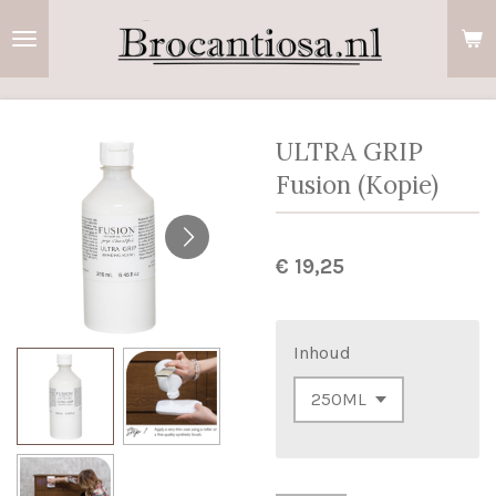
Ga
direct
naar
de
hoofdinhoud
ULTRA GRIP
Fusion (Kopie)
€ 19,25
Inhoud