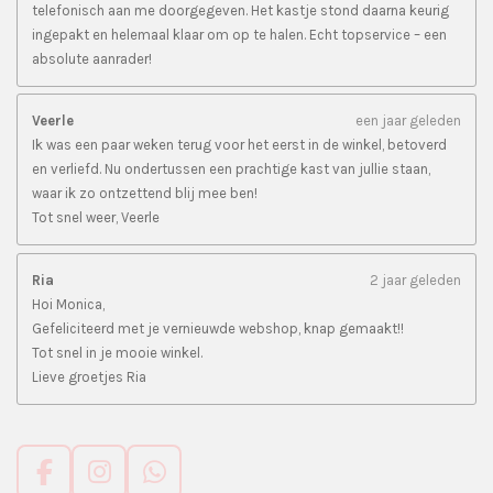
telefonisch aan me doorgegeven. Het kastje stond daarna keurig
ingepakt en helemaal klaar om op te halen. Echt topservice – een
absolute aanrader!
Veerle
een jaar geleden
Ik was een paar weken terug voor het eerst in de winkel, betoverd
en verliefd. Nu ondertussen een prachtige kast van jullie staan,
waar ik zo ontzettend blij mee ben!
Tot snel weer, Veerle
Ria
2 jaar geleden
Hoi Monica,
Gefeliciteerd met je vernieuwde webshop, knap gemaakt!!
Tot snel in je mooie winkel.
Lieve groetjes Ria
F
I
W