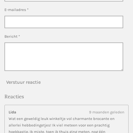
t
n
n
n
n
e
E-mailadres *
r
r
e
n
Bericht *
Verstuur reactie
Reacties
Lida
9 maanden geleden
Wat een geweldig leuk winkeltje vol charmante brocante en
allerlei hebbedingetjes! Ik viel meteen voor een prachtig
hoekkastje. Ik miste, toen ik thuis ging meten, nog één