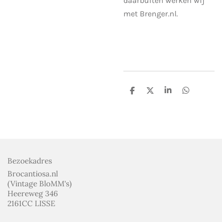
daarbuiten werken wij
met Brenger.nl.
D
D
S
D
e
e
h
e
l
e
a
l
e
l
r
e
n
e
n
Bezoekadres
Brocantiosa.nl
(Vintage BloMM's)
Heereweg 346
2161CC LISSE