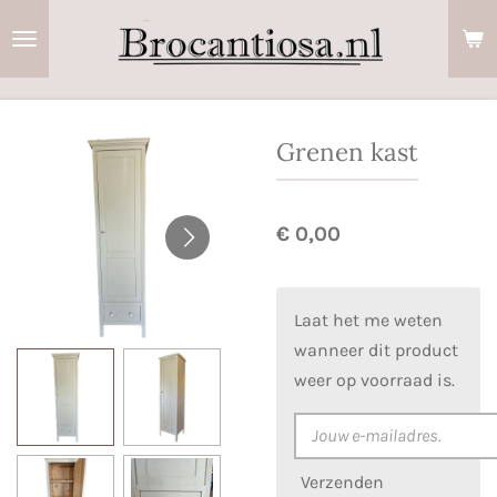
Ga
direct
naar
de
hoofdinhoud
Grenen kast
€ 0,00
Laat het me weten
wanneer dit product
weer op voorraad is.
Verzenden