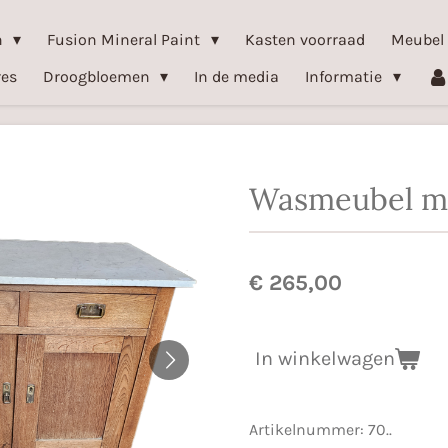
n
Fusion Mineral Paint
Kasten voorraad
Meubel
res
Droogbloemen
In de media
Informatie
Wasmeubel m
€ 265,00
In winkelwagen
Artikelnummer:
70..