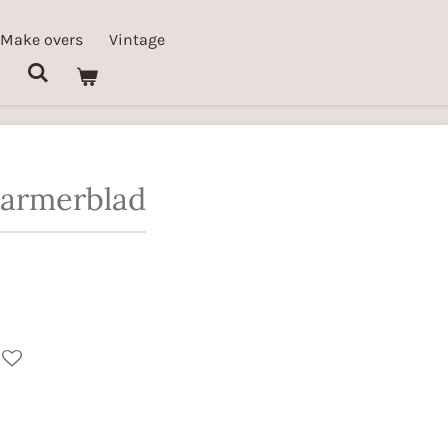
 Make overs
Vintage
armerblad