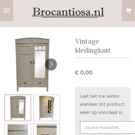
Ga
direct
naar
de
hoofdinhoud
Vintage
kledingkast
€ 0,00
Laat het me weten
wanneer dit product
weer op voorraad is.