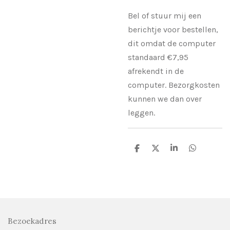
Bel of stuur mij een
berichtje voor bestellen,
dit omdat de computer
standaard €7,95
afrekendt in de
computer. Bezorgkosten
kunnen we dan over
leggen.
D
D
S
D
e
e
h
e
l
e
a
l
e
l
r
e
n
e
n
Bezoekadres