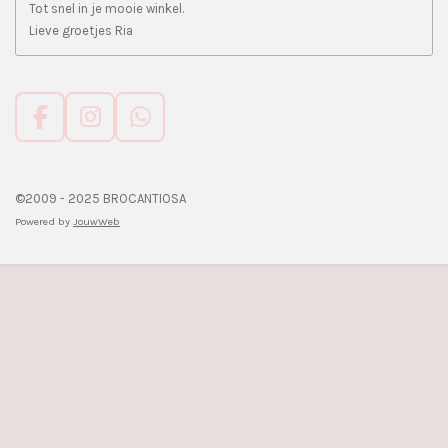
Tot snel in je mooie winkel.
Lieve groetjes Ria
F
I
W
a
n
h
c
s
a
e
t
t
©2009 - 2025 BROCANTIOSA
b
a
s
Powered by
JouwWeb
o
g
A
o
r
p
k
a
p
m