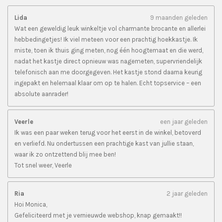
Lida
9 maanden geleden
Wat een geweldig leuk winkeltje vol charmante brocante en allerlei
hebbedingetjes! Ik viel meteen voor een prachtig hoekkastje. Ik
miste, toen ik thuis ging meten, nog één hoogtemaat en die werd,
nadat het kastje direct opnieuw was nagemeten, supervriendelijk
telefonisch aan me doorgegeven. Het kastje stond daarna keurig
ingepakt en helemaal klaar om op te halen. Echt topservice – een
absolute aanrader!
Veerle
een jaar geleden
Ik was een paar weken terug voor het eerst in de winkel, betoverd
en verliefd. Nu ondertussen een prachtige kast van jullie staan,
waar ik zo ontzettend blij mee ben!
Tot snel weer, Veerle
Ria
2 jaar geleden
Hoi Monica,
Gefeliciteerd met je vernieuwde webshop, knap gemaakt!!