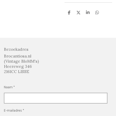
D
D
S
D
e
e
h
e
l
e
a
l
e
l
r
e
n
e
n
Bezoekadres
Brocantiosa.nl
(Vintage BloMM's)
Heereweg 346
2161CC LISSE
Naam *
E-mailadres *