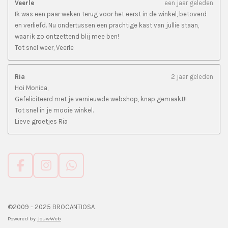
Veerle
een jaar geleden
Ik was een paar weken terug voor het eerst in de winkel, betoverd
en verliefd. Nu ondertussen een prachtige kast van jullie staan,
waar ik zo ontzettend blij mee ben!
Tot snel weer, Veerle
Ria
2 jaar geleden
Hoi Monica,
Gefeliciteerd met je vernieuwde webshop, knap gemaakt!!
Tot snel in je mooie winkel.
Lieve groetjes Ria
F
I
W
a
n
h
c
s
a
e
t
t
©2009 - 2025 BROCANTIOSA
b
a
s
Powered by
JouwWeb