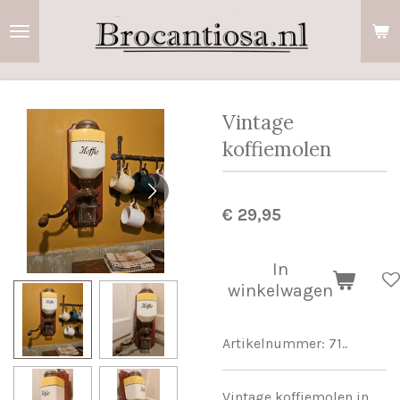
Ga
direct
naar
de
hoofdinhoud
Vintage
koffiemolen
€ 29,95
In
winkelwagen
Artikelnummer:
71..
Vintage koffiemolen in