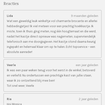
Reacties
Lida
9 maanden geleden
Wat een geweldig leuk winkeltje vol charmante brocante en allerlei
hebbedingetjes! Ik viel meteen voor een prachtig hoekkastje. Ik
miste, toen ik thuis ging meten, nog één hoogtemaat en die werd,
nadat het kastje direct opnieuw was nagemeten, supervriendelijk
telefonisch aan me doorgegeven. Het kastje stond daarna keurig
ingepakt en helemaal klaar om op te halen. Echt topservice – een
absolute aanrader!
Veerle
een jaar geleden
Ik was een paar weken terug voor het eerst in de winkel, betoverd
en verliefd. Nu ondertussen een prachtige kast van jullie staan,
waar ik zo ontzettend blij mee ben!
Tot snel weer, Veerle
Ria
2 jaar geleden
Hoi Monica,